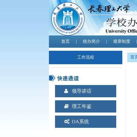
首页
|
校办简介
|
规章制度
首
工作流程
领导讲话
理工年鉴
OA系统