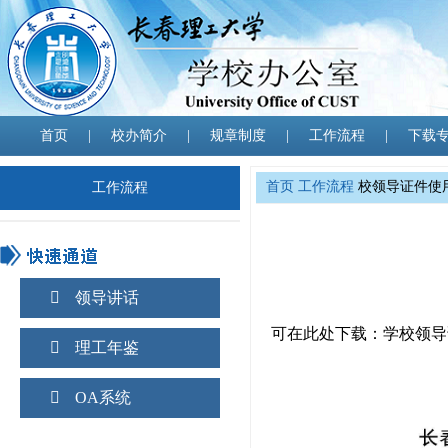
首页
|
校办简介
|
规章制度
|
工作流程
|
下载
首页
工作流程
校领导证件使
工作流程
领导讲话
可在此处下载：学校领导
理工年鉴
OA系统