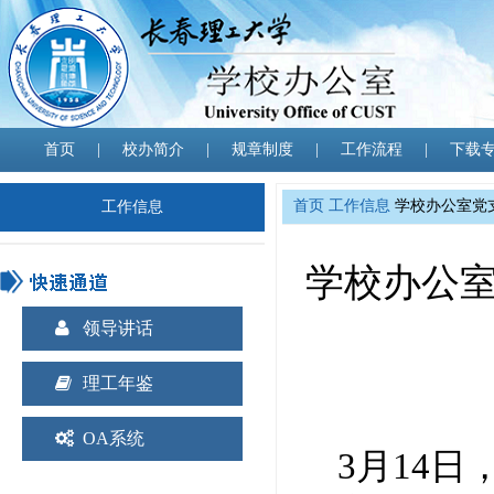
首页
|
校办简介
|
规章制度
|
工作流程
|
下载
首页
工作信息
学校办公室党支
工作信息
学校办公室
领导讲话
理工年鉴
OA系统
3
月14日